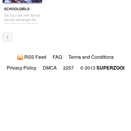
SCHOOLGIRLS
ABUSED ON TRAIN
Tis nou ook niet dat de
dames vanwege die
handige ov kaart met
het openbaarvervoer
reizen elke dag
1
RSS Feed
FAQ
Terms and Conditions
Privacy Policy
DMCA
2257
© 2013
SUPERZOOI