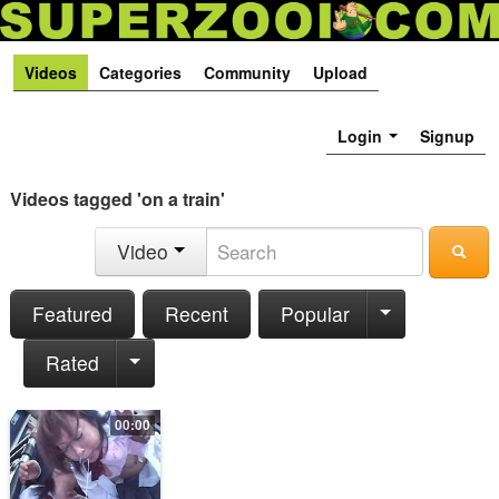
Videos
Categories
Community
Upload
Login
Signup
Videos tagged 'on a train'
Video
Featured
Recent
Popular
Rated
00:00